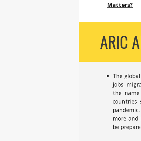
Matters?
ARIC A
The global
jobs, migr
the name 
countries
pandemic. 
more and m
be prepared