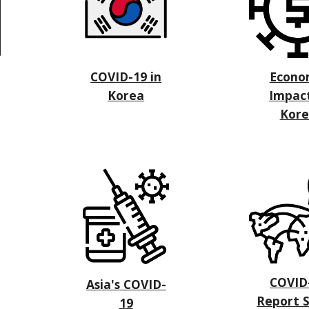
COVID-19 in
Econo
Korea
Impact
Kor
COVID
Asia's COVID-
Report S
19