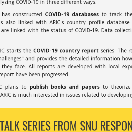
alyzing COVID-19 in three different ways.
IC has constructed
COVID-19 databases
to track the
is also linked with ARIC's country profile databas
 are linked with the status of COVID-19. Data collec
IC starts the
COVID-19 country report
series. The r
allenges" and provides the detailed information ho
 they face. All reports are developed with local e
 report have been progressed.
IC plans to
publish books and papers
to theorize
, ARIC is much interested in issues related to developi
TALK SERIES FROM SNU RESPON