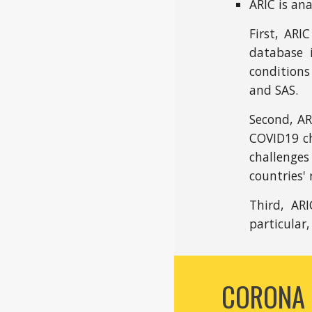
ARIC is an
First, AR
database 
conditions
and SAS.
Second, AR
COVID19 ch
challenges
countries'
Third, AR
particular
CORONA 